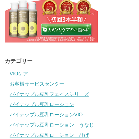
カテゴリー
VIOケア
お客様サービスセンター
パイナップル豆乳フェイスシリーズ
パイナップル豆乳ローション
パイナップル豆乳ローションVIO
パイナップル豆乳ローション うなじ
パイナップル豆乳ローション ひげ