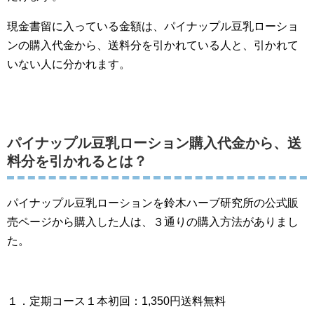
現金書留に入っている金額は、パイナップル豆乳ローショ
ンの購入代金から、送料分を引かれている人と、引かれて
いない人に分かれます。
パイナップル豆乳ローション購入代金から、送
料分を引かれるとは？
パイナップル豆乳ローションを鈴木ハーブ研究所の公式販
売ページから購入した人は、３通りの購入方法がありまし
た。
１．定期コース１本初回：1,350円送料無料