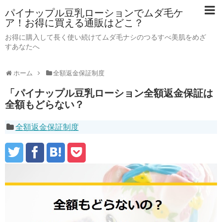
パイナップル豆乳ローションでムダ毛ケ
ア！お得に買える通販はどこ？
お得に購入して長く使い続けてムダ毛ナシのつるすべ美肌をめざ
すあなたへ
ホーム
全額返金保証制度
「パイナップル豆乳ローション全額返金保証は
全額もどらない？
全額返金保証制度