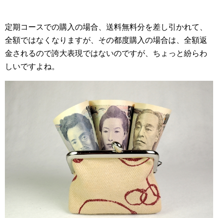
定期コースでの購入の場合、送料無料分を差し引かれて、
全額ではなくなりますが、その都度購入の場合は、全額返
金されるので誇大表現ではないのですが、ちょっと紛らわ
しいですよね。