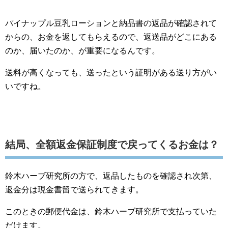
パイナップル豆乳ローションと納品書の返品が確認されて
からの、お金を返してもらえるので、返送品がどこにある
のか、届いたのか、が重要になるんです。
送料が高くなっても、送ったという証明がある送り方がい
いですね。
結局、全額返金保証制度で戻ってくるお金は？
鈴木ハーブ研究所の方で、返品したものを確認され次第、
返金分は現金書留で送られてきます。
このときの郵便代金は、鈴木ハーブ研究所で支払っていた
だけます。