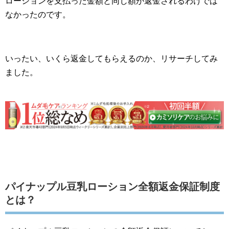
ローションを支払った金額と同じ額が返金されるわけでは
なかったのです。
いったい、いくら返金してもらえるのか、リサーチしてみ
ました。
パイナップル豆乳ローション全額返金保証制度
とは？