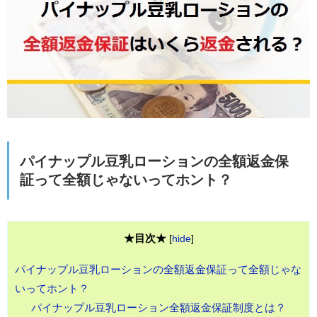
パイナップル豆乳ローションの全額返金保
証って全額じゃないってホント？
★目次★
[
hide
]
パイナップル豆乳ローションの全額返金保証って全額じゃな
いってホント？
パイナップル豆乳ローション全額返金保証制度とは？