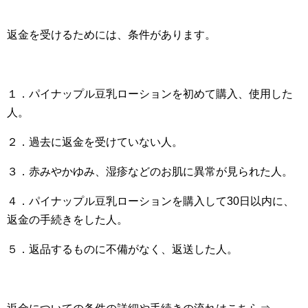
返金を受けるためには、条件があります。
１．パイナップル豆乳ローションを初めて購入、使用した
人。
２．過去に返金を受けていない人。
３．赤みやかゆみ、湿疹などのお肌に異常が見られた人。
４．パイナップル豆乳ローションを購入して30日以内に、
返金の手続きをした人。
５．返品するものに不備がなく、返送した人。