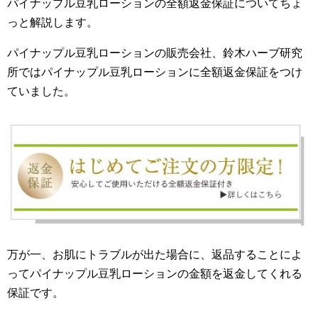
パイナップル豆乳ローションの全額返金保証についてちょ
っと解説します。
パイナップル豆乳ローションの販売会社、鈴木ハーブ研究
所ではパイナップル豆乳ローションに全額返金保証をつけ
ていました。
万が一、お肌にトラブルが出た場合に、返品することによ
ってパイナップル豆乳ローションの金額を返金してくれる
保証です。